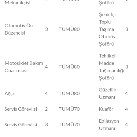
Mekanikçisi
Şoförü
Şehir İçi
Toplu
Otomotiv Ön
3
TÜMÜ
80
Taşıma
3
Düzencisi
Otobüs
Şoförü
Tehlikeli
Motosiklet Bakım
Madde
4
TÜMÜ
80
3
Onarımcısı
Taşımacılığı
Şoförü
Güzellik
Aşçı
4
TÜMÜ
80
4
Uzmanı
Servis Görevlisi
2
TÜMÜ
70
Kuaför
4
Epilasyon
Servis Görevlisi
3
TÜMÜ
70
4
Uzmanı