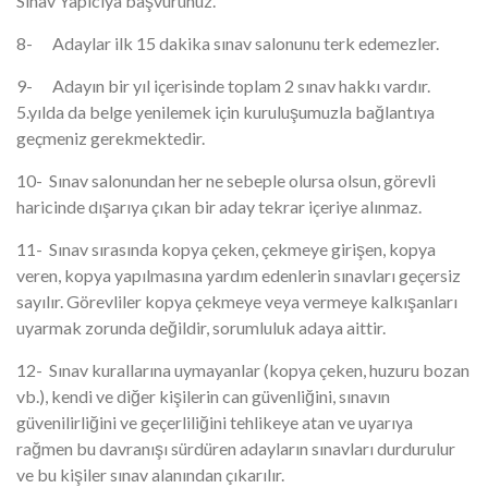
Sınav Yapıcıya başvurunuz.
8- Adaylar ilk 15 dakika sınav salonunu terk edemezler.
9- Adayın bir yıl içerisinde toplam 2 sınav hakkı vardır.
5.yılda da belge yenilemek için kuruluşumuzla bağlantıya
geçmeniz gerekmektedir.
10- Sınav salonundan her ne sebeple olursa olsun, görevli
haricinde dışarıya çıkan bir aday tekrar içeriye alınmaz.
11- Sınav sırasında kopya çeken, çekmeye girişen, kopya
veren, kopya yapılmasına yardım edenlerin sınavları geçersiz
sayılır. Görevliler kopya çekmeye veya vermeye kalkışanları
uyarmak zorunda değildir, sorumluluk adaya aittir.
12- Sınav kurallarına uymayanlar (kopya çeken, huzuru bozan
vb.), kendi ve diğer kişilerin can güvenliğini, sınavın
güvenilirliğini ve geçerliliğini tehlikeye atan ve uyarıya
rağmen bu davranışı sürdüren adayların sınavları durdurulur
ve bu kişiler sınav alanından çıkarılır.