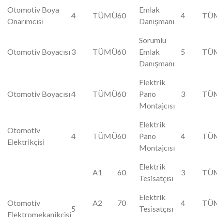
Otomotiv Boya
Emlak
4
TÜMÜ
60
4
TÜ
Onarımcısı
Danışmanı
Sorumlu
Otomotiv Boyacısı
3
TÜMÜ
60
Emlak
5
TÜ
Danışmanı
Elektrik
Otomotiv Boyacısı
4
TÜMÜ
60
Pano
3
TÜ
Montajcısı
Elektrik
Otomotiv
4
TÜMÜ
60
Pano
4
TÜ
Elektrikçisi
Montajcısı
Elektrik
A1
60
3
TÜ
Tesisatçısı
Elektrik
Otomotiv
A2
70
4
TÜ
5
Tesisatçısı
Elektromekanikçisi