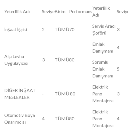
Yeterlilik
Yeterlilik Adı
Seviye
Birim
Performans
Seviy
Adı
Servis Aracı
İnşaat İşçisi
2
TÜMÜ
70
3
Şoförü
Emlak
4
Danışmanı
Alçı Levha
3
TÜMÜ
80
Sorumlu
Uygulayıcısı
Emlak
5
Danışmanı
Elektrik
DİĞER İNŞAAT
-
TÜMÜ
80
Pano
3
MESLEKLERİ
Montajcısı
Elektrik
Otomotiv Boya
4
TÜMÜ
80
Pano
4
Onarımcısı
Montajcısı