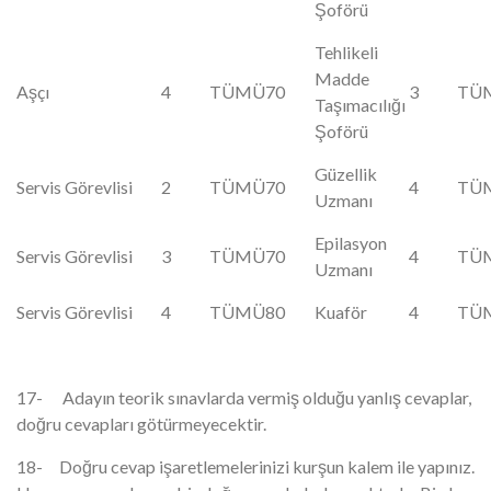
Şoförü
Tehlikeli
Madde
Aşçı
4
TÜMÜ
70
3
TÜ
Taşımacılığı
Şoförü
Güzellik
Servis Görevlisi
2
TÜMÜ
70
4
TÜ
Uzmanı
Epilasyon
Servis Görevlisi
3
TÜMÜ
70
4
TÜ
Uzmanı
Servis Görevlisi
4
TÜMÜ
80
Kuaför
4
TÜ
17- Adayın teorik sınavlarda vermiş olduğu yanlış cevaplar,
doğru cevapları götürmeyecektir.
18- Doğru cevap işaretlemelerinizi kurşun kalem ile yapınız.