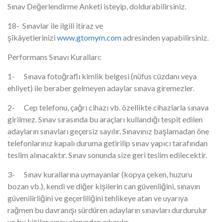
Sınav Değerlendirme Anketi isteyip, doldurabilirsiniz.
18- Sınavlar ile ilgili itiraz ve
şikâyetlerinizi
www.gtomym.com
adresinden yapabilirsiniz.
Performans Sınavı Kuralları:
1- Sınava fotoğraflı kimlik belgesi (nüfus cüzdanı veya
ehliyet) ile beraber gelmeyen adaylar sınava giremezler.
2- Cep telefonu, çağrı cihazı vb. özellikte cihazlarla sınava
girilmez. Sınav sırasında bu araçları kullandığı tespit edilen
adayların sınavları geçersiz sayılır. Sınavınız başlamadan öne
telefonlarınız kapalı duruma getirilip sınav yapıcı tarafından
teslim alınacaktır. Sınav sonunda size geri teslim edilecektir.
3- Sınav kurallarına uymayanlar (kopya çeken, huzuru
bozan vb.), kendi ve diğer kişilerin can güvenliğini, sınavın
güvenilirliğini ve geçerliliğini tehlikeye atan ve uyarıya
rağmen bu davranışı sürdüren adayların sınavları durdurulur
ve bu kişiler sınav alanından çıkarılır.