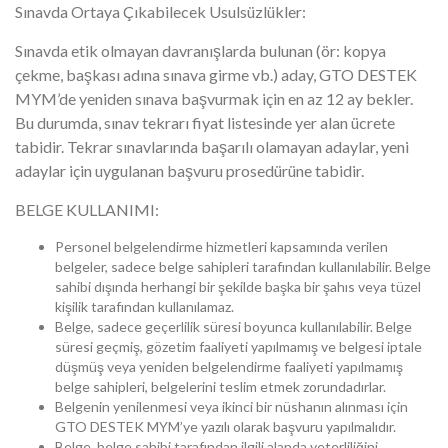
Sınavda Ortaya Çıkabilecek Usulsüzlükler:
Sınavda etik olmayan davranışlarda bulunan (ör: kopya
çekme, başkası adına sınava girme vb.) aday, GTO DESTEK
MYM’de yeniden sınava başvurmak için en az 12 ay bekler.
Bu durumda, sınav tekrarı fiyat listesinde yer alan ücrete
tabidir. Tekrar sınavlarında başarılı olamayan adaylar, yeni
adaylar için uygulanan başvuru prosedürüne tabidir.
BELGE KULLANIMI:
Personel belgelendirme hizmetleri kapsamında verilen
belgeler, sadece belge sahipleri tarafından kullanılabilir. Belge
sahibi dışında herhangi bir şekilde başka bir şahıs veya tüzel
kişilik tarafından kullanılamaz.
Belge, sadece geçerlilik süresi boyunca kullanılabilir. Belge
süresi geçmiş, gözetim faaliyeti yapılmamış ve belgesi iptale
düşmüş veya yeniden belgelendirme faaliyeti yapılmamış
belge sahipleri, belgelerini teslim etmek zorundadırlar.
Belgenin yenilenmesi veya ikinci bir nüshanın alınması için
GTO DESTEK MYM’ye yazılı olarak başvuru yapılmalıdır.
Belge, belge sahibi tarafından ilgili alanda yeterliliğini