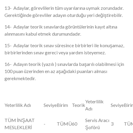
13- Adaylar, görevlilerin tüm uyarılarına uymak zorundadır.
Gerektiğinde görevliler adayın oturduğu yeri değiştirebilir.
14- Adaylar teorik sınavlarda görüntülerinin kayıt altına
alınmasını kabul etmek durumundadır.
15- Adaylar teorik sınav süresince birbirleri ile konuşamaz,
birbirlerinden sınav gereci veya yardım isteyemez.
16- Adayın teorik (yazılı ) sınavlarda başarılı olabilmesi için
100 puan üzerinden en az aşağıdaki puanları alması
gerekmektedir.
Yeterlilik
Yeterlilik Adı
Seviye
Birim
Teorik
Seviye
Biri
Adı
TÜM İNŞAAT
Servis Aracı
-
TÜMÜ
60
3
TÜ
MESLEKLERİ
Şoförü