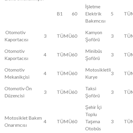
İşletme
B1
60
Elektrik
5
TÜ
Bakımcısı
Otomotiv
Kamyon
3
TÜMÜ
60
3
TÜ
Kaportacısı
Şoförü
Otomotiv
Minibüs
4
TÜMÜ
60
3
TÜ
Kaportacısı
Şoförü
Otomotiv
Motosikletli
4
TÜMÜ
60
3
TÜ
Mekanikçisi
Kurye
Otomotiv Ön
Taksi
3
TÜMÜ
60
3
TÜ
Düzencisi
Şoförü
Şehir İçi
Toplu
Motosiklet Bakım
4
TÜMÜ
60
Taşıma
3
TÜ
Onarımcısı
Otobüs