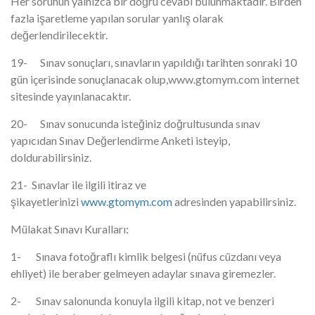
Her sorunun yalnızca bir doğru cevabı bulunmaktadır. Birden
fazla işaretleme yapılan sorular yanlış olarak
değerlendirilecektir.
19- Sınav sonuçları, sınavların yapıldığı tarihten sonraki 10
gün içerisinde sonuçlanacak olup,www.gtomym.com internet
sitesinde yayınlanacaktır.
20- Sınav sonucunda isteğiniz doğrultusunda sınav
yapıcıdan Sınav Değerlendirme Anketi isteyip,
doldurabilirsiniz.
21- Sınavlar ile ilgili itiraz ve
şikayetlerinizi
www.gtomym.com
adresinden yapabilirsiniz.
Mülakat Sınavı Kuralları:
1- Sınava fotoğraflı kimlik belgesi (nüfus cüzdanı veya
ehliyet) ile beraber gelmeyen adaylar sınava giremezler.
2- Sınav salonunda konuyla ilgili kitap, not ve benzeri