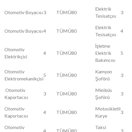
Elektrik
Otomotiv Boyacısı
3
TÜMÜ
80
3
Tesisatçısı
Elektrik
Otomotiv Boyacısı
4
TÜMÜ
80
4
Tesisatçısı
İşletme
Otomotiv
4
TÜMÜ
80
Elektrik
5
Elektrikçisi
Bakımcısı
Otomotiv
Kamyon
5
TÜMÜ
80
3
Elektromekanikçisi
Şoförü
Otomotiv
Minibüs
3
TÜMÜ
80
3
Kaportacısı
Şoförü
Otomotiv
Motosikletli
4
TÜMÜ
80
3
Kaportacısı
Kurye
Otomotiv
Taksi
4
TÜMÜ
80
3