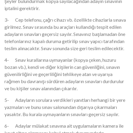
şeyler bulundurmak kopya sayılacağından adayın sınavının
iptalini gerektirir.
3- Cep telefonu, çağrı cihazı vb. özellikte cihazlarla sınava
girilmez. Sınav sırasında bu araçları kullandığı tespit edilen
adayların sınavları geçersiz sayılır. Sınavınız başlamadan öne
telefonlarınız kapalı duruma getirilip sınav yapıcı tarafından
teslim alınacaktır. Sınav sonunda size geri teslim edilecektir.
4- Sınav kurallarına uymayanlar (kopya çeken, huzuru
bozan vb.), kendi ve diğer kişilerin can güvenliğini, sınavın
güvenilirliğini ve geçerliliğini tehlikeye atan ve uyarıya
rağmen bu davranışı sürdüren adayların sınavları durdurulur
ve bu kişiler sınav alanından çıkarılır.
5- Adayların sorulara verdikleri yanıtları herhangi bir yere
yazmaları ve bunu sınav salonundan dışarıya çıkarmaları
yasaktır. Bu kurala uymayanların sınavları geçersiz sayılır.
6- Adaylar mülakat sınavına ait uygulamaların kamera ile
kayıt altına alınmasını kabul etmek durumundadır.