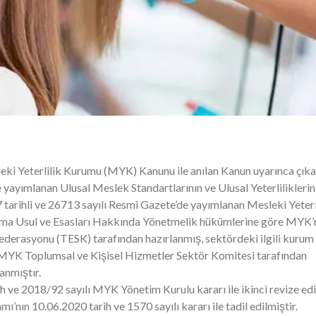
sleki Yeterlilik Kurumu (MYK) Kanunu ile anılan Kanun uyarınca çıka
yayımlanan Ulusal Meslek Standartlarının ve Ulusal Yeterliliklerin
rihli ve 26713 sayılı Resmi Gazete’de yayımlanan Mesleki Yeterl
şma Usul ve Esasları Hakkında Yönetmelik hükümlerine göre MYK’
ederasyonu (TESK) tarafından hazırlanmış, sektördeki ilgili kurum
e MYK Toplumsal ve Kişisel Hizmetler Sektör Komitesi tarafından
anmıştır.
h ve 2018/92 sayılı MYK Yönetim Kurulu kararı ile ikinci revize edi
’nın 10.06.2020 tarih ve 1570 sayılı kararı ile tadil edilmiştir.