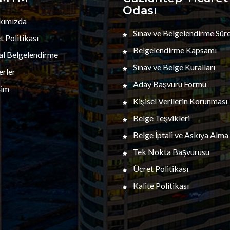
Odası
ımızda
Sınav ve Belgelendirme Süre
 Politikası
Belgelendirme Kapsamı
al Belgelendirme
Sınav ve Belge Kuralları
rler
Aday Başvuru Formu
şim
Kişisel Verilerin Korunması
Belge Teşvikleri
Belge İptali ve Askıya Alma
Tek Nokta Başvurusu
Ücret Politikası
Kalite Politikası