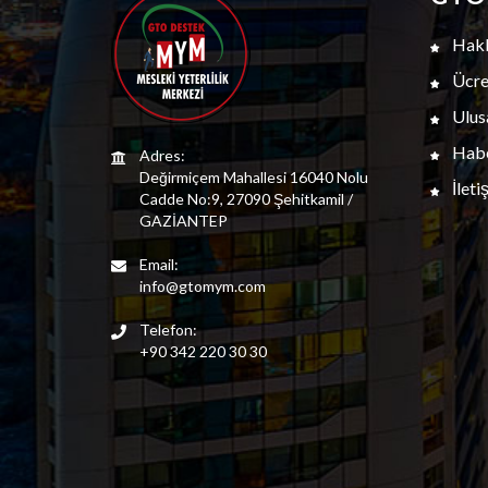
Hakk
Ücret
Ulus
Habe
Adres:
Değirmiçem Mahallesi 16040 Nolu
İleti
Cadde No:9, 27090 Şehitkamil /
GAZİANTEP
Email:
info@gtomym.com
Telefon:
+90 342 220 30 30