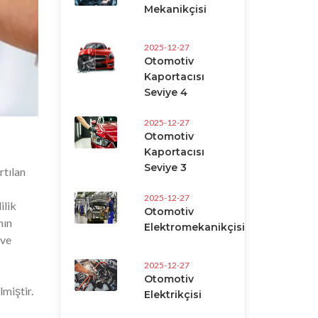
Mekanikçisi
2025-12-27
Otomotiv
Kaportacısı
Seviye 4
2025-12-27
Otomotiv
Kaportacısı
Seviye 3
rtılan
2025-12-27
ilik
Otomotiv
nın
Elektromekanikçisi
 ve
2025-12-27
Otomotiv
lmiştir.
Elektrikçisi